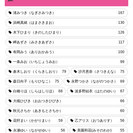
渚みつき（なぎさみつき）
167
浜崎真緒（はまさきまお）
130
木下ひまり（きのしたひまり）
126
岬あずさ（みさきあずさ）
117
有岡みう（ありおかみう）
100
一条みお（いちじょうみお）
99
倉木しおり（くらきしおり）
79
沙月恵奈（さつきえな）
75
森日向子（もりひなこ）
75
永野つかさ（ながのつかさ）
69
白橋りほ（しらはしりほ）
68
波多野結衣（はたのゆい）
67
大槻ひびき（おおつきひびき）
66
秋元さちか（あきもとさちか）
60
花狩まい（かがりまい）
59
乙アリス（おつありす）
56
永瀬ゆい（ながせゆい）
56
美園和花(みそのわか)
55