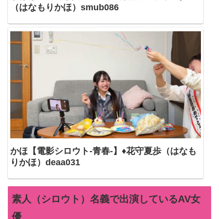
（はなもりかほ）smub086
かほ【電影シロウト-青春-】♦花守夏歩（はなも
りかほ）deaa031
素人（シロウト）名義で出演しているAV女
優