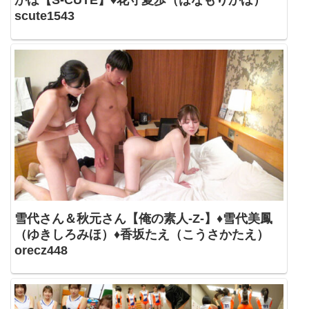
scute1543
雪代さん＆秋元さん【俺の素人-Z-】♦雪代美鳳
（ゆきしろみほ）♦香坂たえ（こうさかたえ）
orecz448