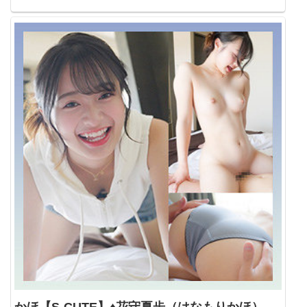
かほ【S-CUTE】♦花守夏歩（はなもりかほ）