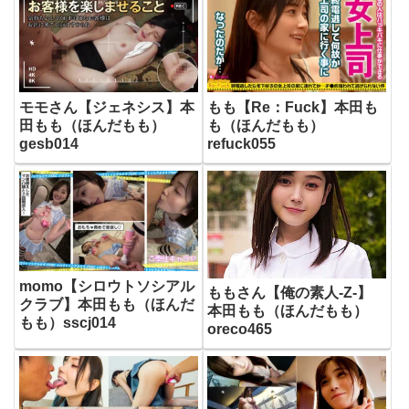
モモさん【ジェネシス】本
もも【Re：Fuck】本田も
田もも（ほんだもも）
も（ほんだもも）
gesb014
refuck055
momo【シロウトソシアル
ももさん【俺の素人-Z-】
クラブ】本田もも（ほんだ
本田もも（ほんだもも）
もも）sscj014
oreco465