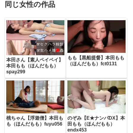
同じ女性の作品
もも【黒船提督】本田もも
本田さん【素人ペイペイ】
（ほんだもも）fct0131
本田もも（ほんだもも）
spay299
桃ちゃん【浮遊僧】本田も
のぞみ【E★ナンパDX】本
も（ほんだもも）fuyu056
田もも（ほんだもも）
endx453