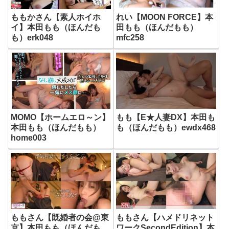
ももかさん【素人ホイホ
れい【MOON FORCE】本
イ】本田もも（ほんだも
田もも（ほんだもも）
も）erk048
mfc258
MOMO【ホームエロ～ン】
もも【E★人妻DX】本田も
本田もも（ほんだもも）
も（ほんだもも）ewdx468
home003
ももさん【既婚者の会@東
ももさん【ハメドリネット
京】本田もも（ほんだも
ワークSecondEdition】本