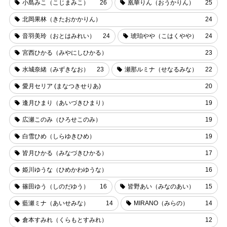
小島みこ（こじまみこ）
26
凰華りん（おうかりん）
25
北岡果林（きたおかかりん）
24
音羽美玲（おとはみれい）
24
琥珀やや（こはくやや）
24
宮西ひかる（みやにしひかる）
23
水城奈緒（みずきなお）
23
瀬那ルミナ（せなるみな）
22
愛月セリア (まなつきせりあ)
20
逢月ひまり（あいづきひまり）
19
広瀬このみ（ひろせこのみ）
19
白雪ひめ（しらゆきひめ）
19
皆月ひかる（みなづきひかる）
17
姫川ゆうな（ひめかわゆうな）
16
篠田ゆう（しのだゆう）
16
皆野あい（みなのあい）
15
藍瀬ミナ（あいせみな）
14
MIRANO（みらの）
14
倉本すみれ（くらもとすみれ）
12