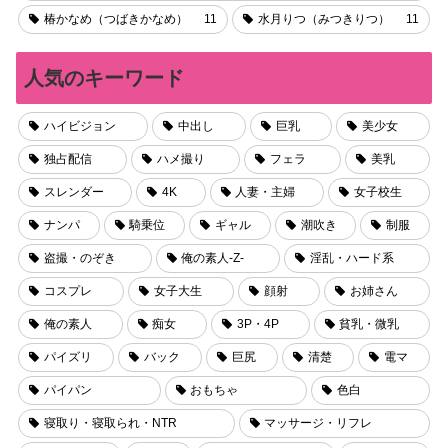
椿かなめ（つばきかなめ）
11
水月りつ（みつきりつ）
11
人気のキーワード
ハイビジョン
中出し
巨乳
美少女
独占配信
ハメ撮り
フェラ
美乳
スレンダー
4K
人妻・主婦
女子校生
ナンパ
騎乗位
ギャル
潮吹き
制服
盗撮・のぞき
俺の素人-Z-
淫乱・ハード系
コスプレ
女子大生
顔射
お姉さん
俺の素人
痴女
3P・4P
貧乳・微乳
パイズリ
バック
巨尻
清楚
電マ
パイパン
おもちゃ
色白
寝取り・寝取られ・NTR
マッサージ・リフレ