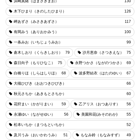
浜崎真緒（はまさきまお）
130
木下ひまり（きのしたひまり）
126
岬あずさ（みさきあずさ）
117
有岡みう（ありおかみう）
100
一条みお（いちじょうみお）
99
倉木しおり（くらきしおり）
79
沙月恵奈（さつきえな）
75
森日向子（もりひなこ）
75
永野つかさ（ながのつかさ）
69
白橋りほ（しらはしりほ）
68
波多野結衣（はたのゆい）
67
大槻ひびき（おおつきひびき）
66
秋元さちか（あきもとさちか）
60
花狩まい（かがりまい）
59
乙アリス（おつありす）
56
永瀬ゆい（ながせゆい）
56
美園和花(みそのわか)
55
松本いちか（まつもといちか）
52
及川うみ（おいかわうみ）
51
もなみ鈴（もなみすず）
49