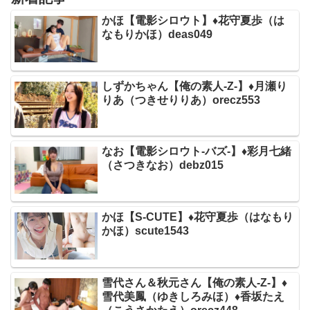
かほ【電影シロウト】♦花守夏歩（は
なもりかほ）deas049
しずかちゃん【俺の素人-Z-】♦月瀬り
りあ（つきせりりあ）orecz553
なお【電影シロウト-バズ-】♦彩月七緒
（さつきなお）debz015
かほ【S-CUTE】♦花守夏歩（はなもり
かほ）scute1543
雪代さん＆秋元さん【俺の素人-Z-】♦
雪代美鳳（ゆきしろみほ）♦香坂たえ