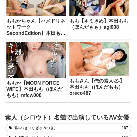
ももかちゃん【ハメドリネ
もも【キミきめ】本田もも
ットワーク
（ほんだもも）agi008
SecondEdition】本田もも
（ほんだもも）hmdnc758
ももさん【俺の素人-Z-】
ももか【MOON FORCE
本田もも（ほんだもも）
WIFE】本田もも（ほんだ
oreco487
もも）mfcw008
素人（シロウト）名義で出演しているAV女優
渚みつき（なぎさみつき）
167