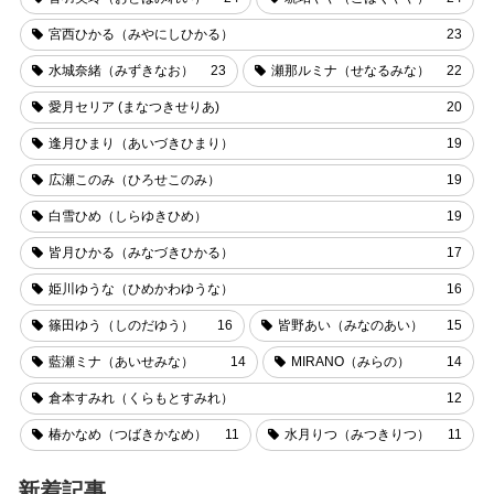
宮西ひかる（みやにしひかる）
23
水城奈緒（みずきなお）
23
瀬那ルミナ（せなるみな）
22
愛月セリア (まなつきせりあ)
20
逢月ひまり（あいづきひまり）
19
広瀬このみ（ひろせこのみ）
19
白雪ひめ（しらゆきひめ）
19
皆月ひかる（みなづきひかる）
17
姫川ゆうな（ひめかわゆうな）
16
篠田ゆう（しのだゆう）
16
皆野あい（みなのあい）
15
藍瀬ミナ（あいせみな）
14
MIRANO（みらの）
14
倉本すみれ（くらもとすみれ）
12
椿かなめ（つばきかなめ）
11
水月りつ（みつきりつ）
11
新着記事