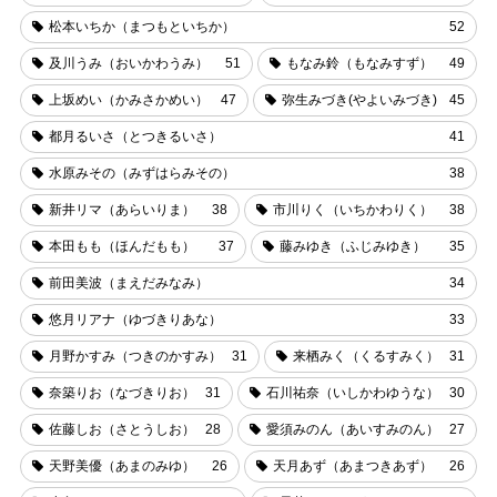
松本いちか（まつもといちか）
52
及川うみ（おいかわうみ）
51
もなみ鈴（もなみすず）
49
上坂めい（かみさかめい）
47
弥生みづき(やよいみづき)
45
都月るいさ（とつきるいさ）
41
水原みその（みずはらみその）
38
新井リマ（あらいりま）
38
市川りく（いちかわりく）
38
本田もも（ほんだもも）
37
藤みゆき（ふじみゆき）
35
前田美波（まえだみなみ）
34
悠月リアナ（ゆづきりあな）
33
月野かすみ（つきのかすみ）
31
来栖みく（くるすみく）
31
奈築りお（なづきりお）
31
石川祐奈（いしかわゆうな）
30
佐藤しお（さとうしお）
28
愛須みのん（あいすみのん）
27
天野美優（あまのみゆ）
26
天月あず（あまつきあず）
26