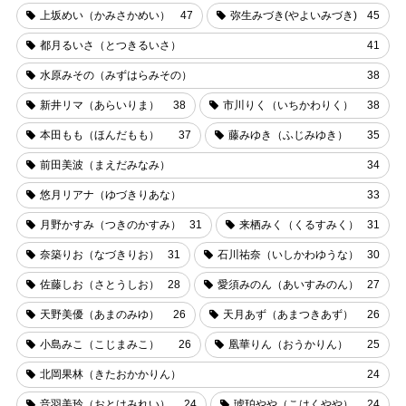
上坂めい（かみさかめい）
47
弥生みづき(やよいみづき)
45
都月るいさ（とつきるいさ）
41
水原みその（みずはらみその）
38
新井リマ（あらいりま）
38
市川りく（いちかわりく）
38
本田もも（ほんだもも）
37
藤みゆき（ふじみゆき）
35
前田美波（まえだみなみ）
34
悠月リアナ（ゆづきりあな）
33
月野かすみ（つきのかすみ）
31
来栖みく（くるすみく）
31
奈築りお（なづきりお）
31
石川祐奈（いしかわゆうな）
30
佐藤しお（さとうしお）
28
愛須みのん（あいすみのん）
27
天野美優（あまのみゆ）
26
天月あず（あまつきあず）
26
小島みこ（こじまみこ）
26
凰華りん（おうかりん）
25
北岡果林（きたおかかりん）
24
音羽美玲（おとはみれい）
24
琥珀やや（こはくやや）
24