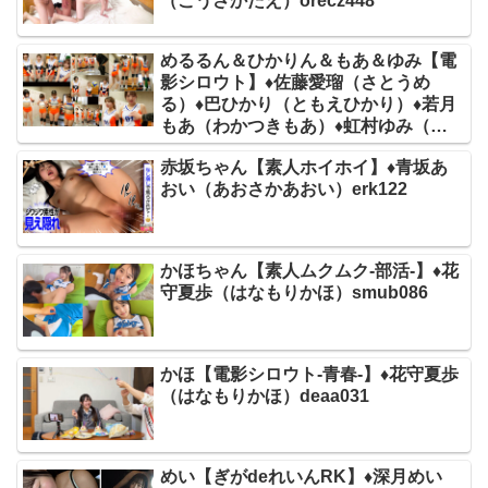
（こうさかたえ）orecz448
めるるん＆ひかりん＆もあ＆ゆみ【電
影シロウト】♦佐藤愛瑠（さとうめ
る）♦巴ひかり（ともえひかり）♦若月
もあ（わかつきもあ）♦虹村ゆみ（に
じむらゆみ）deas047
赤坂ちゃん【素人ホイホイ】♦青坂あ
おい（あおさかあおい）erk122
かほちゃん【素人ムクムク-部活-】♦花
守夏歩（はなもりかほ）smub086
かほ【電影シロウト-青春-】♦花守夏歩
（はなもりかほ）deaa031
めい【ぎがdeれいんRK】♦深月めい