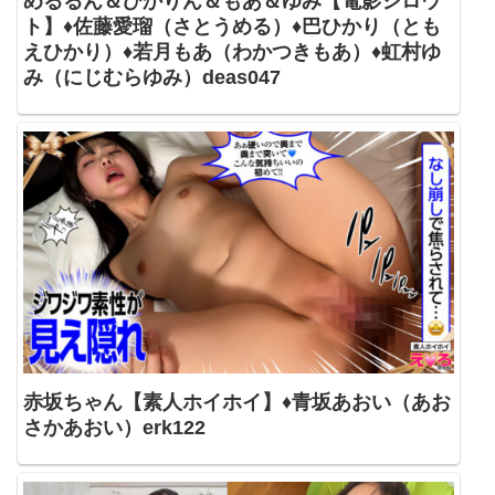
めるるん＆ひかりん＆もあ＆ゆみ【電影シロウ
ト】♦佐藤愛瑠（さとうめる）♦巴ひかり（とも
えひかり）♦若月もあ（わかつきもあ）♦虹村ゆ
み（にじむらゆみ）deas047
赤坂ちゃん【素人ホイホイ】♦青坂あおい（あお
さかあおい）erk122