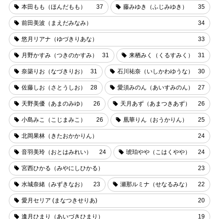
本田もも（ほんだもも）
37
藤みゆき（ふじみゆき）
35
前田美波（まえだみなみ）
34
悠月リアナ（ゆづきりあな）
33
月野かすみ（つきのかすみ）
31
来栖みく（くるすみく）
31
奈築りお（なづきりお）
31
石川祐奈（いしかわゆうな）
30
佐藤しお（さとうしお）
28
愛須みのん（あいすみのん）
27
天野美優（あまのみゆ）
26
天月あず（あまつきあず）
26
小島みこ（こじまみこ）
26
凰華りん（おうかりん）
25
北岡果林（きたおかかりん）
24
音羽美玲（おとはみれい）
24
琥珀やや（こはくやや）
24
宮西ひかる（みやにしひかる）
23
水城奈緒（みずきなお）
23
瀬那ルミナ（せなるみな）
22
愛月セリア (まなつきせりあ)
20
逢月ひまり（あいづきひまり）
19