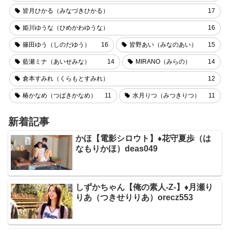
皆月ひかる（みなづきひかる）
17
姫川ゆうな（ひめかわゆうな）
16
篠田ゆう（しのだゆう）
16
皆野あい（みなのあい）
15
藍瀬ミナ（あいせみな）
14
MIRANO（みらの）
14
倉本すみれ（くらもとすみれ）
12
椿かなめ（つばきかなめ）
11
水月りつ（みつきりつ）
11
新着記事
かほ【電影シロウト】♦花守夏歩（は
なもりかほ）deas049
しずかちゃん【俺の素人-Z-】♦月瀬り
りあ（つきせりりあ）orecz553