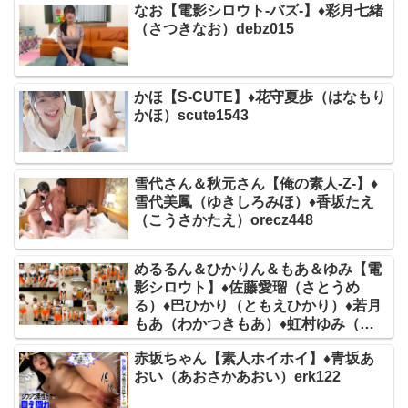
なお【電影シロウト-バズ-】♦彩月七緒
（さつきなお）debz015
かほ【S-CUTE】♦花守夏歩（はなもり
かほ）scute1543
雪代さん＆秋元さん【俺の素人-Z-】♦
雪代美鳳（ゆきしろみほ）♦香坂たえ
（こうさかたえ）orecz448
めるるん＆ひかりん＆もあ＆ゆみ【電
影シロウト】♦佐藤愛瑠（さとうめ
る）♦巴ひかり（ともえひかり）♦若月
もあ（わかつきもあ）♦虹村ゆみ（に
じむらゆみ）deas047
赤坂ちゃん【素人ホイホイ】♦青坂あ
おい（あおさかあおい）erk122