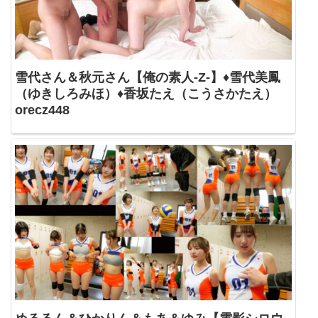
雪代さん＆秋元さん【俺の素人-Z-】♦雪代美鳳
（ゆきしろみほ）♦香坂たえ（こうさかたえ）
orecz448