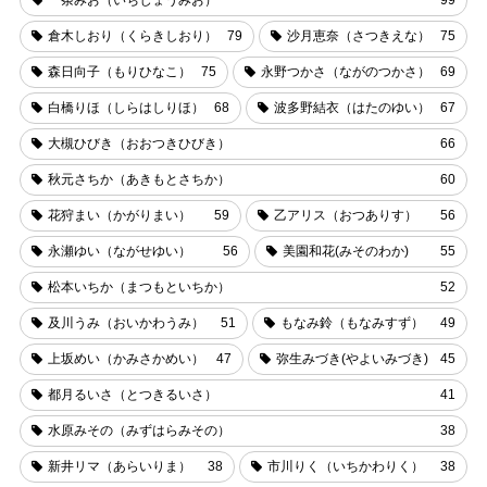
一条みお（いちじょうみお）
99
倉木しおり（くらきしおり）
79
沙月恵奈（さつきえな）
75
森日向子（もりひなこ）
75
永野つかさ（ながのつかさ）
69
白橋りほ（しらはしりほ）
68
波多野結衣（はたのゆい）
67
大槻ひびき（おおつきひびき）
66
秋元さちか（あきもとさちか）
60
花狩まい（かがりまい）
59
乙アリス（おつありす）
56
永瀬ゆい（ながせゆい）
56
美園和花(みそのわか)
55
松本いちか（まつもといちか）
52
及川うみ（おいかわうみ）
51
もなみ鈴（もなみすず）
49
上坂めい（かみさかめい）
47
弥生みづき(やよいみづき)
45
都月るいさ（とつきるいさ）
41
水原みその（みずはらみその）
38
新井リマ（あらいりま）
38
市川りく（いちかわりく）
38