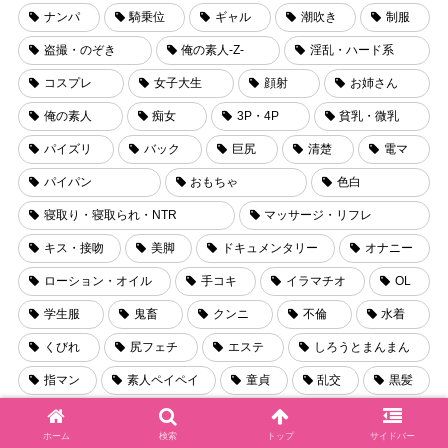
ナンパ
騎乗位
ギャル
潮吹き
制服
盗撮・のぞき
俺の素人-Z-
淫乱・ハード系
コスプレ
女子大生
顔射
お姉さん
俺の素人
痴女
3P・4P
貧乳・微乳
パイズリ
バック
巨尻
清楚
電マ
パイパン
おもちゃ
色白
寝取り・寝取られ・NTR
マッサージ・リフレ
キス・接吻
美脚
ドキュメンタリー
オナニー
ローション・オイル
手コキ
イラマチオ
OL
学生服
鬼畜
クンニ
不倫
水着
くびれ
尻フェチ
エステ
しろうとまんまん
指マン
素人ペイペイ
童貞
乱交
黒髪
ホーム
検索
トップ
サイドバー