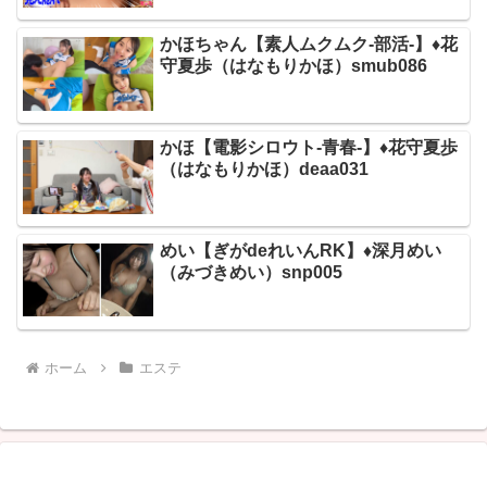
かほちゃん【素人ムクムク-部活-】♦花
守夏歩（はなもりかほ）smub086
かほ【電影シロウト-青春-】♦花守夏歩
（はなもりかほ）deaa031
めい【ぎがdeれいんRK】♦深月めい
（みづきめい）snp005
ホーム
エステ