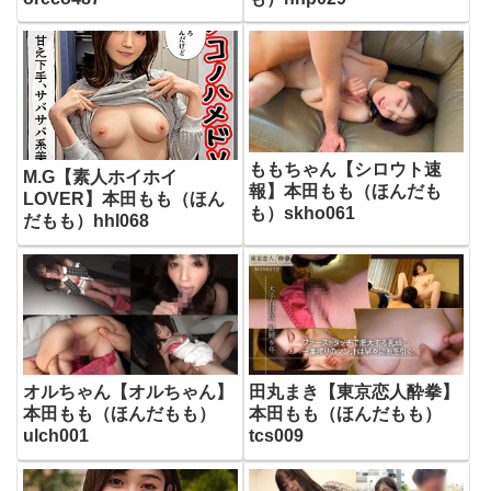
ももちゃん【シロウト速
M.G【素人ホイホイ
報】本田もも（ほんだも
LOVER】本田もも（ほん
も）skho061
だもも）hhl068
オルちゃん【オルちゃん】
田丸まき【東京恋人酔拳】
本田もも（ほんだもも）
本田もも（ほんだもも）
ulch001
tcs009