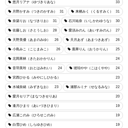
悠月リアナ（ゆづきりあな）
33
月野かすみ（つきのかすみ）
31
来栖みく（くるすみく）
31
奈築りお（なづきりお）
31
石川祐奈（いしかわゆうな）
30
佐藤しお（さとうしお）
28
愛須みのん（あいすみのん）
27
天野美優（あまのみゆ）
26
天月あず（あまつきあず）
26
小島みこ（こじまみこ）
26
凰華りん（おうかりん）
25
北岡果林（きたおかかりん）
24
音羽美玲（おとはみれい）
24
琥珀やや（こはくやや）
24
宮西ひかる（みやにしひかる）
23
水城奈緒（みずきなお）
23
瀬那ルミナ（せなるみな）
22
愛月セリア (まなつきせりあ)
20
逢月ひまり（あいづきひまり）
19
広瀬このみ（ひろせこのみ）
19
白雪ひめ（しらゆきひめ）
19