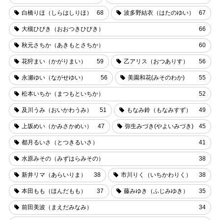
白橋りほ（しらはしりほ）
68
波多野結衣（はたのゆい）
67
大槻ひびき（おおつきひびき）
66
秋元さちか（あきもとさちか）
60
花狩まい（かがりまい）
59
乙アリス（おつありす）
56
永瀬ゆい（ながせゆい）
56
美園和花(みそのわか)
55
松本いちか（まつもといちか）
52
及川うみ（おいかわうみ）
51
もなみ鈴（もなみすず）
49
上坂めい（かみさかめい）
47
弥生みづき(やよいみづき)
45
都月るいさ（とつきるいさ）
41
水原みその（みずはらみその）
38
新井リマ（あらいりま）
38
市川りく（いちかわりく）
38
本田もも（ほんだもも）
37
藤みゆき（ふじみゆき）
35
前田美波（まえだみなみ）
34