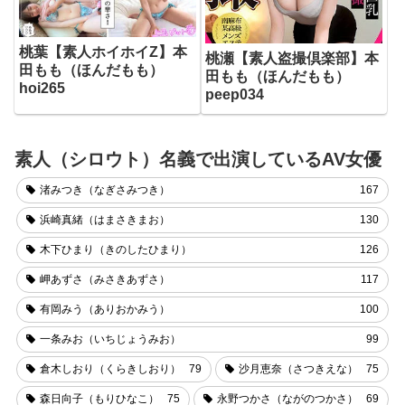
桃葉【素人ホイホイZ】本
桃瀬【素人盗撮倶楽部】本
田もも（ほんだもも）
田もも（ほんだもも）
hoi265
peep034
素人（シロウト）名義で出演しているAV女優
渚みつき（なぎさみつき）
167
浜崎真緒（はまさきまお）
130
木下ひまり（きのしたひまり）
126
岬あずさ（みさきあずさ）
117
有岡みう（ありおかみう）
100
一条みお（いちじょうみお）
99
倉木しおり（くらきしおり）
79
沙月恵奈（さつきえな）
75
森日向子（もりひなこ）
75
永野つかさ（ながのつかさ）
69