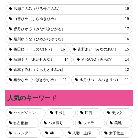
広瀬このみ（ひろせこのみ）
19
白雪ひめ（しらゆきひめ）
19
皆月ひかる（みなづきひかる）
17
姫川ゆうな（ひめかわゆうな）
16
篠田ゆう（しのだゆう）
16
皆野あい（みなのあい）
15
藍瀬ミナ（あいせみな）
14
MIRANO（みらの）
14
倉本すみれ（くらもとすみれ）
12
椿かなめ（つばきかなめ）
11
水月りつ（みつきりつ）
11
人気のキーワード
ハイビジョン
中出し
巨乳
美少女
独占配信
ハメ撮り
フェラ
美乳
スレンダー
4K
人妻・主婦
女子校生