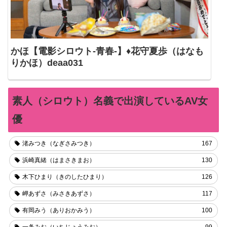
かほ【電影シロウト-青春-】♦花守夏歩（はなも
りかほ）deaa031
素人（シロウト）名義で出演しているAV女
優
渚みつき（なぎさみつき）
167
浜崎真緒（はまさきまお）
130
木下ひまり（きのしたひまり）
126
岬あずさ（みさきあずさ）
117
有岡みう（ありおかみう）
100