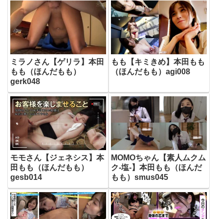
ミラノさん【ゲリラ】本田
もも【キミきめ】本田もも
もも（ほんだもも）
（ほんだもも）agi008
gerk048
モモさん【ジェネシス】本
MOMOちゃん【素人ムクム
田もも（ほんだもも）
ク-塩-】本田もも（ほんだ
gesb014
もも）smus045