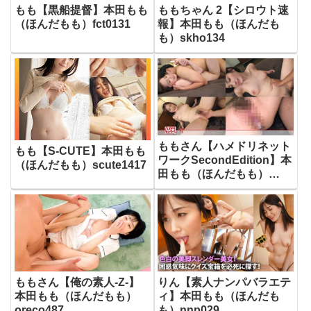
もも【黒船提督】本田もも
ももちゃん 2【シロウト速
（ほんだもも）fct0131
報】本田もも（ほんだも
も）skho134
ももさん【ハメドリネット
もも【S-CUTE】本田もも
ワークSecondEdition】本
（ほんだもも）scute1417
田もも（ほんだもも）
uinac022
ももさん【俺の素人-Z-】
りん【素人ナンパバラエテ
本田もも（ほんだもも）
ィ】本田もも（ほんだも
oreco487
も）nnp029