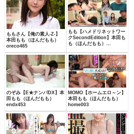
もも【ハメドリネットワー
ももさん【俺の素人-Z-】
クSecondEdition】本田も
本田もも（ほんだもも）
も（ほんだもも）
oreco465
hmdnc672
のぞみ【E★ナンパDX】本
MOMO【ホームエロ～ン】
田もも（ほんだもも）
本田もも（ほんだもも）
endx453
home003