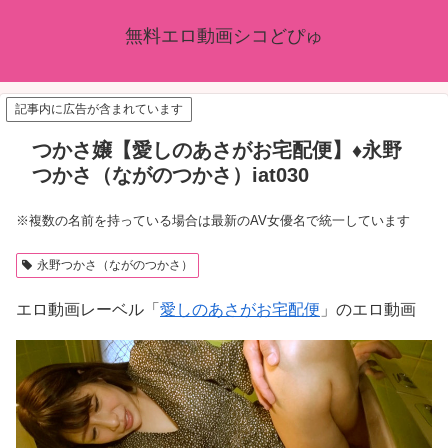
無料エロ動画シコどぴゅ
記事内に広告が含まれています
つかさ嬢【愛しのあさがお宅配便】♦永野
つかさ（ながのつかさ）iat030
※複数の名前を持っている場合は最新のAV女優名で統一しています
永野つかさ（ながのつかさ）
エロ動画レーベル「
愛しのあさがお宅配便
」のエロ動画