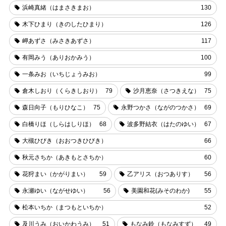
浜崎真緒（はまさきまお）
130
木下ひまり（きのしたひまり）
126
岬あずさ（みさきあずさ）
117
有岡みう（ありおかみう）
100
一条みお（いちじょうみお）
99
倉木しおり（くらきしおり）
79
沙月恵奈（さつきえな）
75
森日向子（もりひなこ）
75
永野つかさ（ながのつかさ）
69
白橋りほ（しらはしりほ）
68
波多野結衣（はたのゆい）
67
大槻ひびき（おおつきひびき）
66
秋元さちか（あきもとさちか）
60
花狩まい（かがりまい）
59
乙アリス（おつありす）
56
永瀬ゆい（ながせゆい）
56
美園和花(みそのわか)
55
松本いちか（まつもといちか）
52
及川うみ（おいかわうみ）
51
もなみ鈴（もなみすず）
49