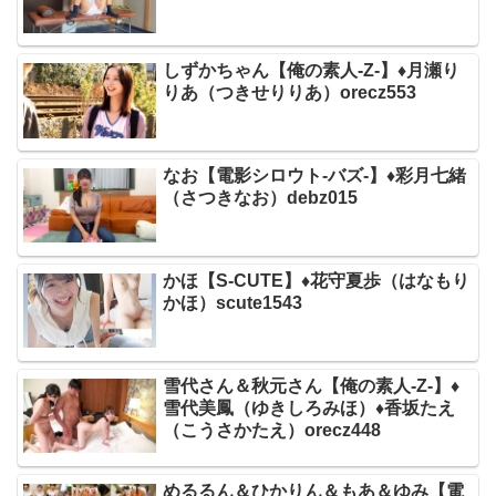
しずかちゃん【俺の素人-Z-】♦月瀬り
りあ（つきせりりあ）orecz553
なお【電影シロウト-バズ-】♦彩月七緒
（さつきなお）debz015
かほ【S-CUTE】♦花守夏歩（はなもり
かほ）scute1543
雪代さん＆秋元さん【俺の素人-Z-】♦
雪代美鳳（ゆきしろみほ）♦香坂たえ
（こうさかたえ）orecz448
めるるん＆ひかりん＆もあ＆ゆみ【電