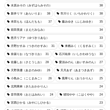
水原みその（みずはらみその）
38
新井リマ（あらいりま）
38
市川りく（いちかわりく）
38
本田もも（ほんだもも）
37
藤みゆき（ふじみゆき）
35
前田美波（まえだみなみ）
34
悠月リアナ（ゆづきりあな）
33
月野かすみ（つきのかすみ）
31
来栖みく（くるすみく）
31
奈築りお（なづきりお）
31
石川祐奈（いしかわゆうな）
30
佐藤しお（さとうしお）
28
愛須みのん（あいすみのん）
27
天野美優（あまのみゆ）
26
天月あず（あまつきあず）
26
小島みこ（こじまみこ）
26
凰華りん（おうかりん）
25
北岡果林（きたおかかりん）
24
音羽美玲（おとはみれい）
24
琥珀やや（こはくやや）
24
宮西ひかる（みやにしひかる）
23