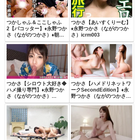
つかしゃふ＆ここしゃふ
つかさ【あいすくりーむ】
2【パコッター】♦永野つか
♦永野つかさ（ながのつか
さ（ながのつかさ）♦朝倉
さ）icrm003
ここな（あさくらここな）
pcotta617
つかさ【シロウト大好き◆
つかさ【ハメドリネットワ
ハメ撮り専門】♦永野つか
ークSecondEdition】♦永
さ（ながのつかさ）
野つかさ（ながのつかさ）
sdk063
hmdn430