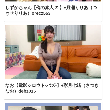
しずかちゃん【俺の素人-Z-】♦月瀬りりあ（つ
きせりりあ）orecz553
なお【電影シロウト-バズ-】♦彩月七緒（さつき
なお）debz015