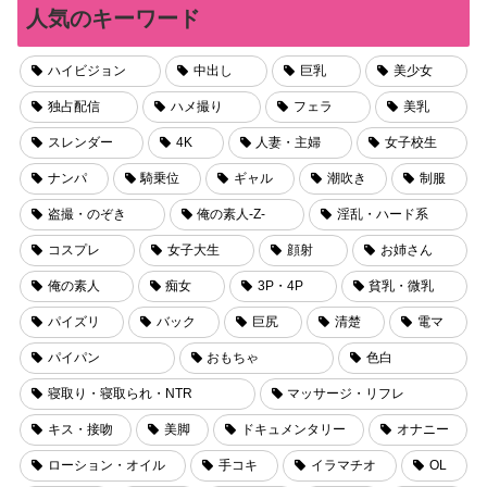
人気のキーワード
ハイビジョン
中出し
巨乳
美少女
独占配信
ハメ撮り
フェラ
美乳
スレンダー
4K
人妻・主婦
女子校生
ナンパ
騎乗位
ギャル
潮吹き
制服
盗撮・のぞき
俺の素人-Z-
淫乱・ハード系
コスプレ
女子大生
顔射
お姉さん
俺の素人
痴女
3P・4P
貧乳・微乳
パイズリ
バック
巨尻
清楚
電マ
パイパン
おもちゃ
色白
寝取り・寝取られ・NTR
マッサージ・リフレ
キス・接吻
美脚
ドキュメンタリー
オナニー
ローション・オイル
手コキ
イラマチオ
OL