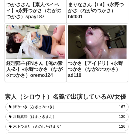
つかささん【素人ペイペ
まりなさん【Lit】♦永野つ
イ】♦永野つかさ（ながの
かさ（ながのつかさ）
つかさ）spay187
hlit001
経理部主任Nさん【俺の素
つかさ【アイドリ】♦永野
人-Z-】♦永野つかさ（なが
つかさ（ながのつかさ）
のつかさ）oremo124
ad110
素人（シロウト）名義で出演しているAV女優
渚みつき（なぎさみつき）
167
浜崎真緒（はまさきまお）
130
木下ひまり（きのしたひまり）
126