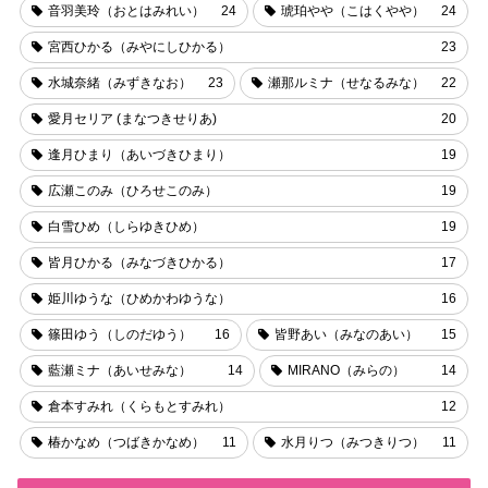
音羽美玲（おとはみれい）
24
琥珀やや（こはくやや）
24
宮西ひかる（みやにしひかる）
23
水城奈緒（みずきなお）
23
瀬那ルミナ（せなるみな）
22
愛月セリア (まなつきせりあ)
20
逢月ひまり（あいづきひまり）
19
広瀬このみ（ひろせこのみ）
19
白雪ひめ（しらゆきひめ）
19
皆月ひかる（みなづきひかる）
17
姫川ゆうな（ひめかわゆうな）
16
篠田ゆう（しのだゆう）
16
皆野あい（みなのあい）
15
藍瀬ミナ（あいせみな）
14
MIRANO（みらの）
14
倉本すみれ（くらもとすみれ）
12
椿かなめ（つばきかなめ）
11
水月りつ（みつきりつ）
11