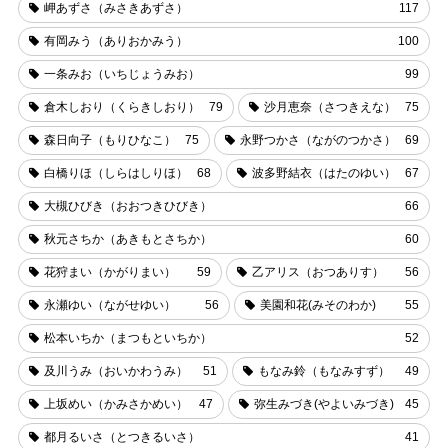
岬あずさ（みさきあずさ）
117
有岡みう（ありおかみう）
100
一条みお（いちじょうみお）
99
倉木しおり（くらきしおり）
79
沙月恵奈（さつきえな）
75
森日向子（もりひなこ）
75
永野つかさ（ながのつかさ）
69
白橋りほ（しらはしりほ）
68
波多野結衣（はたのゆい）
67
大槻ひびき（おおつきひびき）
66
秋元さちか（あきもとさちか）
60
花狩まい（かがりまい）
59
乙アリス（おつありす）
56
永瀬ゆい（ながせゆい）
56
美園和花(みそのわか)
55
松本いちか（まつもといちか）
52
及川うみ（おいかわうみ）
51
もなみ鈴（もなみすず）
49
上坂めい（かみさかめい）
47
弥生みづき(やよいみづき)
45
都月るいさ（とつきるいさ）
41