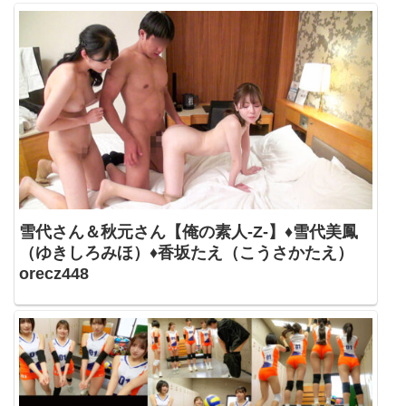
雪代さん＆秋元さん【俺の素人-Z-】♦雪代美鳳
（ゆきしろみほ）♦香坂たえ（こうさかたえ）
orecz448