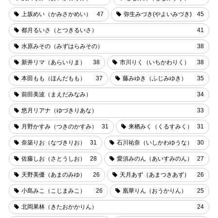
上坂めい（かみさかめい）
47
弥生みづき(やよいみづき)
45
都月るいさ（とつきるいさ）
41
水原みその（みずはらみその）
38
新井リマ（あらいりま）
38
市川りく（いちかわりく）
38
本田もも（ほんだもも）
37
藤みゆき（ふじみゆき）
35
前田美波（まえだみなみ）
34
悠月リアナ（ゆづきりあな）
33
月野かすみ（つきのかすみ）
31
来栖みく（くるすみく）
31
奈築りお（なづきりお）
31
石川祐奈（いしかわゆうな）
30
佐藤しお（さとうしお）
28
愛須みのん（あいすみのん）
27
天野美優（あまのみゆ）
26
天月あず（あまつきあず）
26
小島みこ（こじまみこ）
26
凰華りん（おうかりん）
25
北岡果林（きたおかかりん）
24