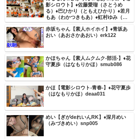
影シロウト】♦佐藤愛瑠（さとうめ
る）♦巴ひかり（ともえひかり）♦若月
もあ（わかつきもあ）♦虹村ゆみ（に
じむらゆみ）deas047
赤坂ちゃん【素人ホイホイ】♦青坂あ
おい（あおさかあおい）erk122
かほちゃん【素人ムクムク-部活-】♦花
守夏歩（はなもりかほ）smub086
かほ【電影シロウト-青春-】♦花守夏歩
（はなもりかほ）deaa031
めい【ぎがdeれいんRK】♦深月めい
（みづきめい）snp005