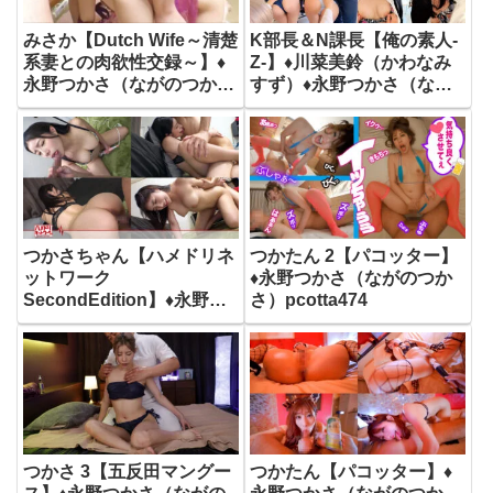
みさか【Dutch Wife～清楚
K部長＆N課長【俺の素人-
系妻との肉欲性交録～】♦
Z-】♦川菜美鈴（かわなみ
永野つかさ（ながのつか
すず）♦永野つかさ（なが
さ）dw224
のつかさ）oremo036
つかさちゃん【ハメドリネ
つかたん 2【パコッター】
ットワーク
♦永野つかさ（ながのつか
SecondEdition】♦永野つ
さ）pcotta474
かさ（ながのつかさ）
uinac011
つかさ 3【五反田マングー
つかたん【パコッター】♦