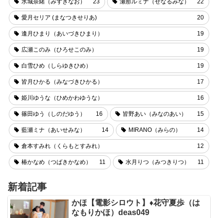
水城奈緒（みずきなお）
23
瀬那ルミナ（せなるみな）
22
愛月セリア (まなつきせりあ)
20
逢月ひまり（あいづきひまり）
19
広瀬このみ（ひろせこのみ）
19
白雪ひめ（しらゆきひめ）
19
皆月ひかる（みなづきひかる）
17
姫川ゆうな（ひめかわゆうな）
16
篠田ゆう（しのだゆう）
16
皆野あい（みなのあい）
15
藍瀬ミナ（あいせみな）
14
MIRANO（みらの）
14
倉本すみれ（くらもとすみれ）
12
椿かなめ（つばきかなめ）
11
水月りつ（みつきりつ）
11
新着記事
かほ【電影シロウト】♦花守夏歩（は
なもりかほ）deas049