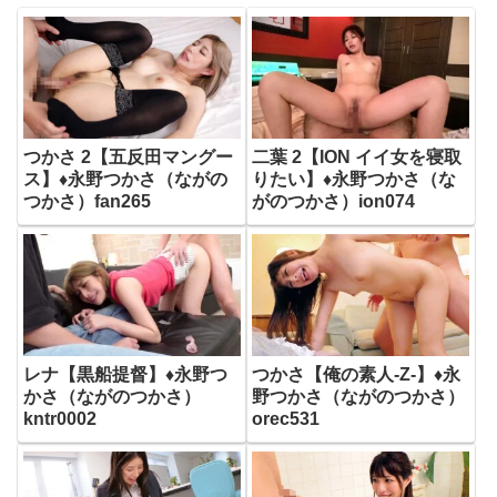
つかさ 2【五反田マングー
二葉 2【ION イイ女を寝取
ス】♦永野つかさ（ながの
りたい】♦永野つかさ（な
つかさ）fan265
がのつかさ）ion074
レナ【黒船提督】♦永野つ
つかさ【俺の素人-Z-】♦永
かさ（ながのつかさ）
野つかさ（ながのつかさ）
kntr0002
orec531