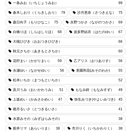
一条みお（いちじょうみお）
99
倉木しおり（くらきしおり）
79
沙月恵奈（さつきえな）
75
森日向子（もりひなこ）
75
永野つかさ（ながのつかさ）
69
白橋りほ（しらはしりほ）
68
波多野結衣（はたのゆい）
67
大槻ひびき（おおつきひびき）
66
秋元さちか（あきもとさちか）
60
花狩まい（かがりまい）
59
乙アリス（おつありす）
56
永瀬ゆい（ながせゆい）
56
美園和花(みそのわか)
55
松本いちか（まつもといちか）
52
及川うみ（おいかわうみ）
51
もなみ鈴（もなみすず）
49
上坂めい（かみさかめい）
47
弥生みづき(やよいみづき)
45
都月るいさ（とつきるいさ）
41
水原みその（みずはらみその）
38
新井リマ（あらいりま）
38
市川りく（いちかわりく）
38