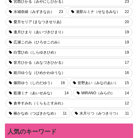
宮西ひかる（みやにしひかる）
23
水城奈緒（みずきなお）
23
瀬那ルミナ（せなるみな）
22
愛月セリア (まなつきせりあ)
20
逢月ひまり（あいづきひまり）
19
広瀬このみ（ひろせこのみ）
19
白雪ひめ（しらゆきひめ）
19
皆月ひかる（みなづきひかる）
17
姫川ゆうな（ひめかわゆうな）
16
篠田ゆう（しのだゆう）
16
皆野あい（みなのあい）
15
藍瀬ミナ（あいせみな）
14
MIRANO（みらの）
14
倉本すみれ（くらもとすみれ）
12
椿かなめ（つばきかなめ）
11
水月りつ（みつきりつ）
11
人気のキーワード