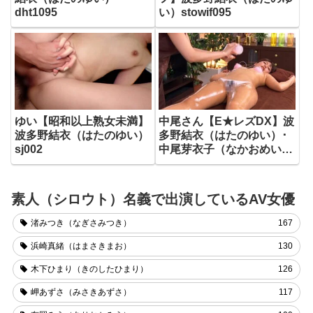
dht1095
い）stowif095
ゆい【昭和以上熟女未満】
中尾さん【E★レズDX】波
波多野結衣（はたのゆい）
多野結衣（はたのゆい）･
sj002
中尾芽衣子（なかおめい
こ）elzx016
素人（シロウト）名義で出演しているAV女優
渚みつき（なぎさみつき）
167
浜崎真緒（はまさきまお）
130
木下ひまり（きのしたひまり）
126
岬あずさ（みさきあずさ）
117