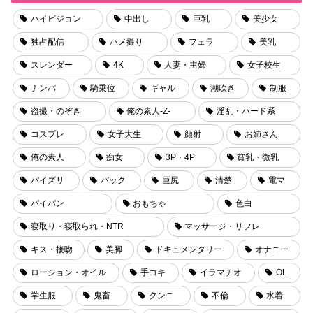
ハイビジョン
中出し
巨乳
美少女
独占配信
ハメ撮り
フェラ
美乳
スレンダー
4K
人妻・主婦
女子校生
ナンパ
騎乗位
ギャル
潮吹き
制服
盗撮・のぞき
俺の素人-Z-
淫乱・ハード系
コスプレ
女子大生
顔射
お姉さん
俺の素人
痴女
3P・4P
貧乳・微乳
パイズリ
バック
巨尻
清楚
電マ
パイパン
おもちゃ
色白
寝取り・寝取られ・NTR
マッサージ・リフレ
キス・接吻
美脚
ドキュメンタリー
オナニー
ローション・オイル
手コキ
イラマチオ
OL
学生服
鬼畜
クンニ
不倫
水着