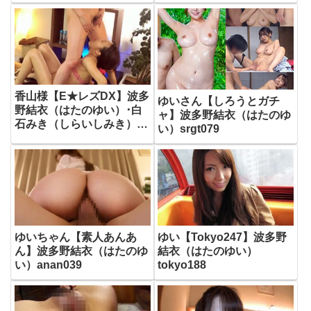
香山様【E★レズDX】波多
ゆいさん【しろうとガチ
野結衣（はたのゆい）･白
ャ】波多野結衣（はたのゆ
石みき（しらいしみき）
い）srgt079
elzx048
ゆいちゃん【素人あんあ
ゆい【Tokyo247】波多野
ん】波多野結衣（はたのゆ
結衣（はたのゆい）
い）anan039
tokyo188