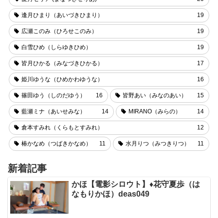
逢月ひまり（あいづきひまり）
19
広瀬このみ（ひろせこのみ）
19
白雪ひめ（しらゆきひめ）
19
皆月ひかる（みなづきひかる）
17
姫川ゆうな（ひめかわゆうな）
16
篠田ゆう（しのだゆう）
16
皆野あい（みなのあい）
15
藍瀬ミナ（あいせみな）
14
MIRANO（みらの）
14
倉本すみれ（くらもとすみれ）
12
椿かなめ（つばきかなめ）
11
水月りつ（みつきりつ）
11
新着記事
かほ【電影シロウト】♦花守夏歩（は
なもりかほ）deas049