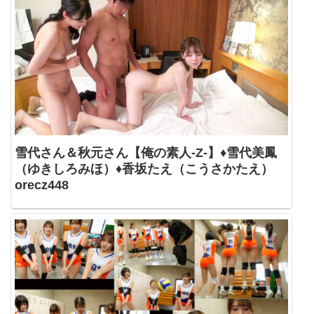
雪代さん＆秋元さん【俺の素人-Z-】♦雪代美鳳
（ゆきしろみほ）♦香坂たえ（こうさかたえ）
orecz448