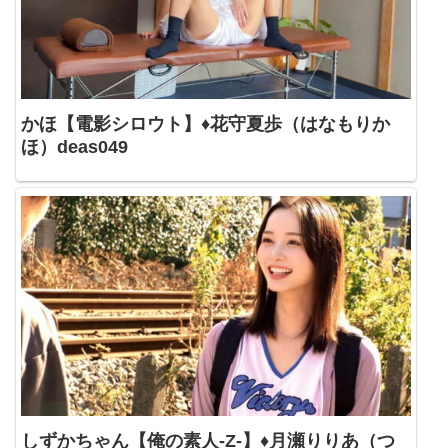
かほ【電影シロウト】♦花守夏歩（はなもりか
ほ）deas049
しずかちゃん【俺の素人-Z-】♦月瀬りりあ（つ