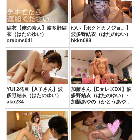
結衣【俺の素人】波多野結
ゆい【ボクとカノジョ。】
衣（はたのゆい）
波多野結衣（はたのゆい）
orebms041
bkkn088
YUI 2発目【A子さん】波
加藤さん【E★レズDX】波
多野結衣（はたのゆい）
多野結衣（はたのゆい）･
ako234
加藤あやの（かとうあや
の）elzx015