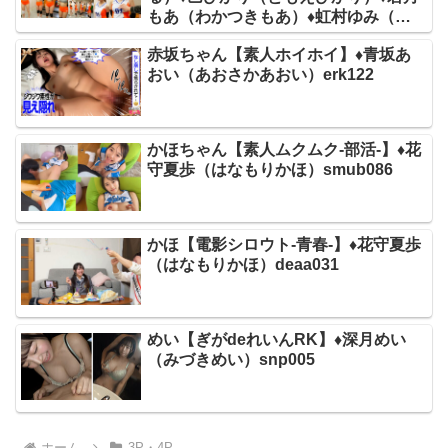
もあ（わかつきもあ）♦虹村ゆみ（に
じむらゆみ）deas047
赤坂ちゃん【素人ホイホイ】♦青坂あ
おい（あおさかあおい）erk122
かほちゃん【素人ムクムク-部活-】♦花
守夏歩（はなもりかほ）smub086
かほ【電影シロウト-青春-】♦花守夏歩
（はなもりかほ）deaa031
めい【ぎがdeれいんRK】♦深月めい
（みづきめい）snp005
ホーム
3P・4P