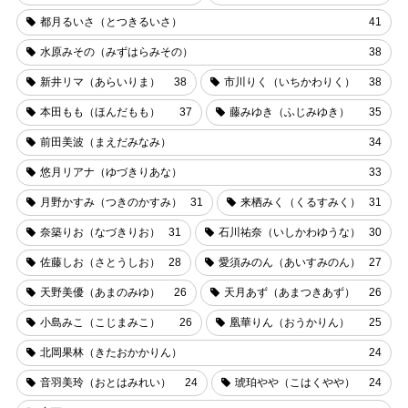
都月るいさ（とつきるいさ）
41
水原みその（みずはらみその）
38
新井リマ（あらいりま）
38
市川りく（いちかわりく）
38
本田もも（ほんだもも）
37
藤みゆき（ふじみゆき）
35
前田美波（まえだみなみ）
34
悠月リアナ（ゆづきりあな）
33
月野かすみ（つきのかすみ）
31
来栖みく（くるすみく）
31
奈築りお（なづきりお）
31
石川祐奈（いしかわゆうな）
30
佐藤しお（さとうしお）
28
愛須みのん（あいすみのん）
27
天野美優（あまのみゆ）
26
天月あず（あまつきあず）
26
小島みこ（こじまみこ）
26
凰華りん（おうかりん）
25
北岡果林（きたおかかりん）
24
音羽美玲（おとはみれい）
24
琥珀やや（こはくやや）
24