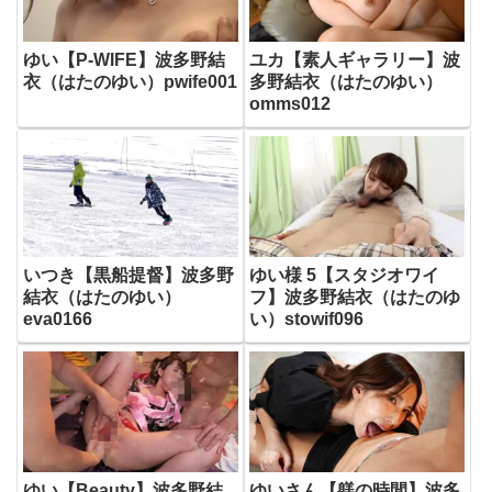
ゆい【P-WIFE】波多野結
ユカ【素人ギャラリー】波
衣（はたのゆい）pwife001
多野結衣（はたのゆい）
omms012
いつき【黒船提督】波多野
ゆい様 5【スタジオワイ
結衣（はたのゆい）
フ】波多野結衣（はたのゆ
eva0166
い）stowif096
ゆい【Beauty】波多野結
ゆいさん【躾の時間】波多