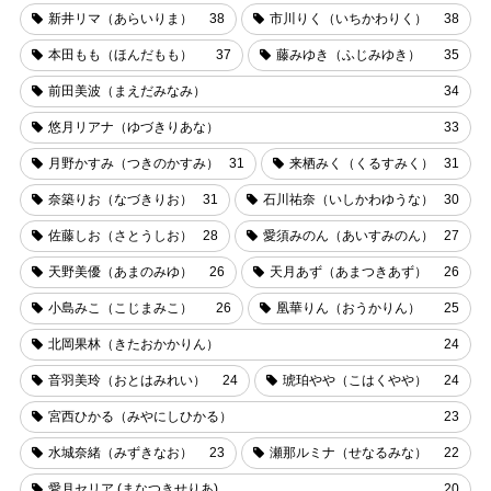
新井リマ（あらいりま）
38
市川りく（いちかわりく）
38
本田もも（ほんだもも）
37
藤みゆき（ふじみゆき）
35
前田美波（まえだみなみ）
34
悠月リアナ（ゆづきりあな）
33
月野かすみ（つきのかすみ）
31
来栖みく（くるすみく）
31
奈築りお（なづきりお）
31
石川祐奈（いしかわゆうな）
30
佐藤しお（さとうしお）
28
愛須みのん（あいすみのん）
27
天野美優（あまのみゆ）
26
天月あず（あまつきあず）
26
小島みこ（こじまみこ）
26
凰華りん（おうかりん）
25
北岡果林（きたおかかりん）
24
音羽美玲（おとはみれい）
24
琥珀やや（こはくやや）
24
宮西ひかる（みやにしひかる）
23
水城奈緒（みずきなお）
23
瀬那ルミナ（せなるみな）
22
愛月セリア (まなつきせりあ)
20