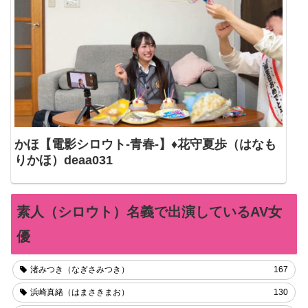
かほ【電影シロウト-青春-】♦花守夏歩（はなも
りかほ）deaa031
素人（シロウト）名義で出演しているAV女
優
渚みつき（なぎさみつき）
167
浜崎真緒（はまさきまお）
130