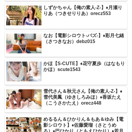
しずかちゃん【俺の素人-Z-】♦月瀬り
りあ（つきせりりあ）orecz553
なお【電影シロウト-バズ-】♦彩月七緒
（さつきなお）debz015
かほ【S-CUTE】♦花守夏歩（はなもり
かほ）scute1543
雪代さん＆秋元さん【俺の素人-Z-】♦
雪代美鳳（ゆきしろみほ）♦香坂たえ
（こうさかたえ）orecz448
めるるん＆ひかりん＆もあ＆ゆみ【電
影シロウト】♦佐藤愛瑠（さとうめ
る）♦巴ひかり（ともえひかり）♦若月