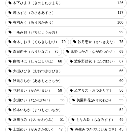
木下ひまり（きのしたひまり）
126
岬あずさ（みさきあずさ）
117
有岡みう（ありおかみう）
100
一条みお（いちじょうみお）
99
倉木しおり（くらきしおり）
79
沙月恵奈（さつきえな）
75
森日向子（もりひなこ）
75
永野つかさ（ながのつかさ）
69
白橋りほ（しらはしりほ）
68
波多野結衣（はたのゆい）
67
大槻ひびき（おおつきひびき）
66
秋元さちか（あきもとさちか）
60
花狩まい（かがりまい）
59
乙アリス（おつありす）
56
永瀬ゆい（ながせゆい）
56
美園和花(みそのわか)
55
松本いちか（まつもといちか）
52
及川うみ（おいかわうみ）
51
もなみ鈴（もなみすず）
49
上坂めい（かみさかめい）
47
弥生みづき(やよいみづき)
45