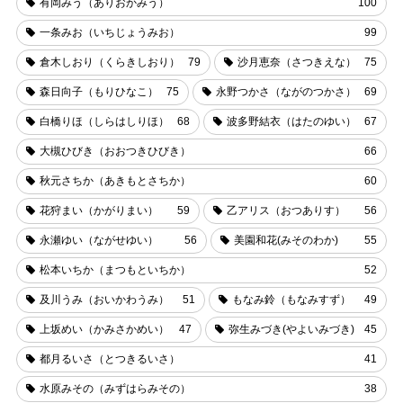
有岡みう（ありおかみう）
100
一条みお（いちじょうみお）
99
倉木しおり（くらきしおり）
79
沙月恵奈（さつきえな）
75
森日向子（もりひなこ）
75
永野つかさ（ながのつかさ）
69
白橋りほ（しらはしりほ）
68
波多野結衣（はたのゆい）
67
大槻ひびき（おおつきひびき）
66
秋元さちか（あきもとさちか）
60
花狩まい（かがりまい）
59
乙アリス（おつありす）
56
永瀬ゆい（ながせゆい）
56
美園和花(みそのわか)
55
松本いちか（まつもといちか）
52
及川うみ（おいかわうみ）
51
もなみ鈴（もなみすず）
49
上坂めい（かみさかめい）
47
弥生みづき(やよいみづき)
45
都月るいさ（とつきるいさ）
41
水原みその（みずはらみその）
38